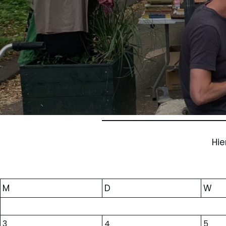
Hie
M
D
W
3
4
5