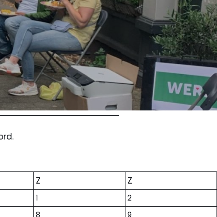
ord.
Z
Z
1
2
8
9