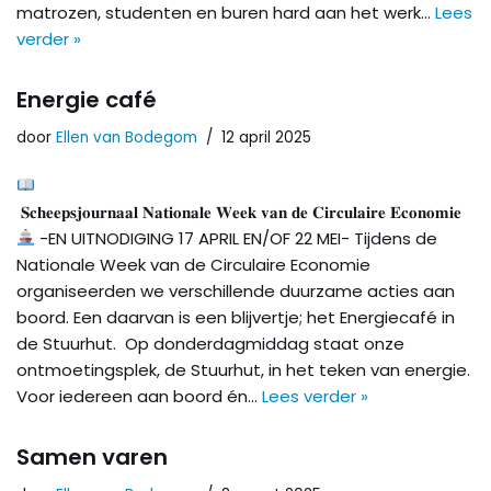
matrozen, studenten en buren hard aan het werk…
Lees
verder »
Energie café
door
Ellen van Bodegom
12 april 2025
𝐒𝐜𝐡𝐞𝐞𝐩𝐬𝐣𝐨𝐮𝐫𝐧𝐚𝐚𝐥 𝐍𝐚𝐭𝐢𝐨𝐧𝐚𝐥𝐞 𝐖𝐞𝐞𝐤 𝐯𝐚𝐧 𝐝𝐞 𝐂𝐢𝐫𝐜𝐮𝐥𝐚𝐢𝐫𝐞 𝐄𝐜𝐨𝐧𝐨𝐦𝐢𝐞
-EN UITNODIGING 17 APRIL EN/OF 22 MEI- Tijdens de
Nationale Week van de Circulaire Economie
organiseerden we verschillende duurzame acties aan
boord. Een daarvan is een blijvertje; het Energiecafé in
de Stuurhut. Op donderdagmiddag staat onze
ontmoetingsplek, de Stuurhut, in het teken van energie.
Voor iedereen aan boord én…
Lees verder »
Samen varen