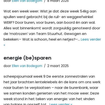
door
Ellen van Bodegom
8 maart 2025
Wat een week weer. Wist je dat deze week 54kg aan
spullen werd gebracht bij de ruil- en weggeefwinkel
WERF? Door buren, voor buren, aan boord én aan wal.
Alles wat binnenkomt wordt zorgvuldig genoteerd door
de ‘matrozen’ van Team Stuurhut. Gewogen en
bekeken:– Wat is schoon, heel en netjes?–…
Lees verder
»
energie (be)sparen
door
Ellen van Bodegom
2 maart 2025
scheepsjournaal week 9 De eerste zonnestralen van
het jaar brachten lentekriebels én de kans om ons werk
naar buiten te verplaatsen – naar de burenbank, waar
we samen konden genieten van het mooie weer. Deze
week stond in het teken van energie: van het vinden
van balans in onszelf tot…
Lees verder »