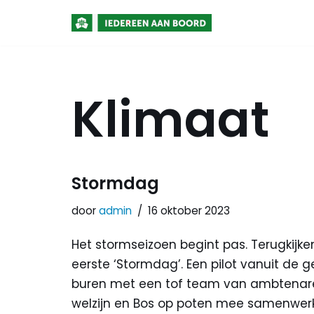
Meteen
naar
de
Klimaat
inhoud
Stormdag
door
admin
16 oktober 2023
Het stormseizoen begint pas. Terugkij
eerste ‘Stormdag’. Een pilot vanuit de
buren met een tof team van ambtenar
welzijn en Bos op poten mee samenwerk