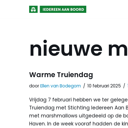
Meteen
naar
de
nieuwe m
inhoud
Warme Truiendag
door
Ellen van Bodegom
10 februari 2025
Vrijdag 7 februari hebben we ter gele
Truiendag met Stichting Iedereen Aan
met marshmallows uitgedeeld op de ba
Haven. In de week vooraf hadden de ki