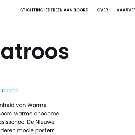
STICHTING IEDEREEN AAN BOORD
OVER
VAARVE
atroos
1 reactie
genheid van Warme
 Boord warme chocomel
sisschool De Nieuwe
nderen mooie posters