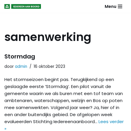
Menu
Meteen
naar
de
samenwerking
inhoud
Stormdag
door
admin
16 oktober 2023
Het stormseizoen begint pas. Terugkijkend op een
geslaagde eerste ‘Stormdag’. Een pilot vanuit de
gemeente waarin we als buren met een tof team van
ambtenaren, waterschappen, welzijn en Bos op poten
mee samenwerkten. Volgend jaar weer? Ja, hier of in
een ander buitendijks gebied. De afgelopen week
evalueerden Stichting Iedereenaanboord…
Lees verder
»