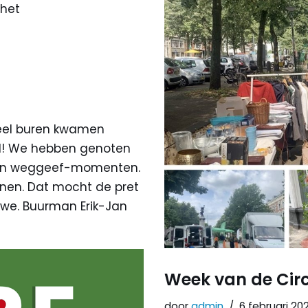
 het
Veel buren kwamen
wel! We hebben genoten
ef en weggeef-momenten.
nnen. Dat mocht de pret
 we. Buurman Erik-Jan
Week van de Circ
door
admin
6 februari 20