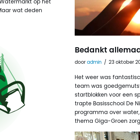
 Watermarkt op het
 Maar wat deden
Bedankt allemaa
door
admin
23 oktober 2
Het weer was fantastisc
team was goedgemutst a
startblokken voor een s
trapte Basisschool De 
programma over water, 
thema Giga-Groen zorg