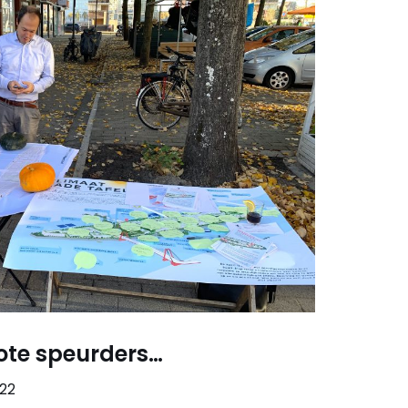
rote speurders…
022