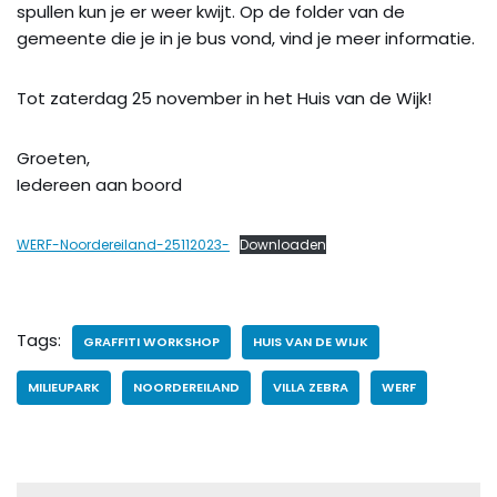
spullen kun je er weer kwijt. Op de folder van de
gemeente die je in je bus vond, vind je meer informatie.
Tot zaterdag 25 november in het Huis van de Wijk!
Groeten,
Iedereen aan boord
WERF-Noordereiland-25112023-
Downloaden
Tags:
GRAFFITI WORKSHOP
HUIS VAN DE WIJK
MILIEUPARK
NOORDEREILAND
VILLA ZEBRA
WERF